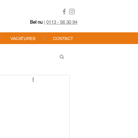
Bel nu
|
0113 - 56 30 94
VACATURES
CONTACT