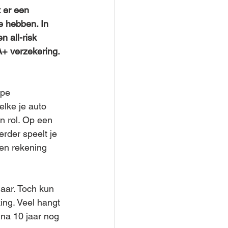
 er een 
e hebben. In 
 all-risk 
A+ verzekering. 
ype 
lke je auto 
n rol. Op een 
erder speelt je 
gen rekening 
jaar. Toch kun 
ing. Veel hangt 
na 10 jaar nog 