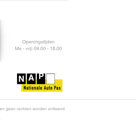
Openingstijden
Ma - vrij: 09.00 - 18.00
nnen geen rechten worden ontleend.
.