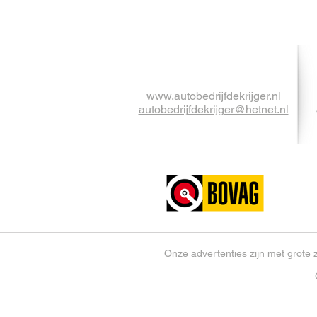
www.autobedrijfdekrijger.nl
autobedrijfdekrijger@hetnet.nl
Onze advertenties zijn met grote 