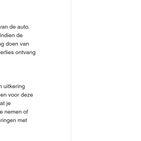
an de auto. 
Indien de 
ng doen van 
erlies ontvang 
 uitkering 
len voor deze 
t je 
te nemen of 
ringen met 