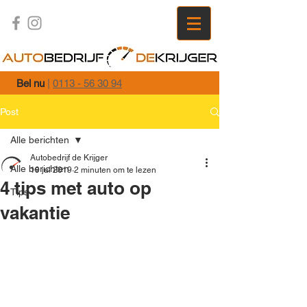
Bel nu
|
0113 - 56 30 94
Post
Alle berichten
Autobedrijf de Krijger
Alle berichten
19 jul 2019
2 minuten om te lezen
4 tips met auto op
Tips
vakantie