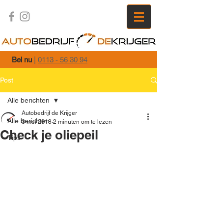
Bel nu
|
0113 - 56 30 94
Post
Alle berichten
Autobedrijf de Krijger
Alle berichten
3 mei 2018
2 minuten om te lezen
Check je oliepeil
Tips